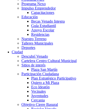
Programa Nexo
Impulso Emprendedor
Capacitaciones
Educación
Becas Venado Integra
Guía Estudiantil
Apoyo Escolar
Residencias
Nuestro Terreno
Talleres Municipales
Deportes
Ciudad
Descubrí Venado
Cartelera Centro Cultural Municipal
Sitios de interés
Plaza San Martín
Participación Ciudadana
Plan Estratégico Participativo
Quiero a Mi Plaza
Eco Ideatón
Vecinales
Juventudes
Cercania
Objetivo Cierre Basural
Reciclar Venado