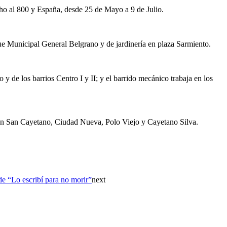
cho al 800 y España, desde 25 de Mayo a 9 de Julio.
ue Municipal General Belgrano y de jardinería en plaza Sarmiento.
 de los barrios Centro I y II; y el barrido mecánico trabaja en los
s en San Cayetano, Ciudad Nueva, Polo Viejo y Cayetano Silva.
de “Lo escribí para no morir”
next