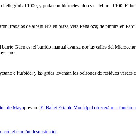
en Pellegrini al 1900; y poda con hidroelevadores en Mitre al 100, Falu
ín; trabajos de albañilería en plaza Vera Peñaloza; de pintura en Parq
arrio Güemes; el barrido manual avanza por las calles del Microcentro y
ayetano.
etano e Iturbide; y las grúas levantan los bolsones de residuos verde
ución de Mayo
previous
El Ballet Estable Municipal ofrecerá una función 