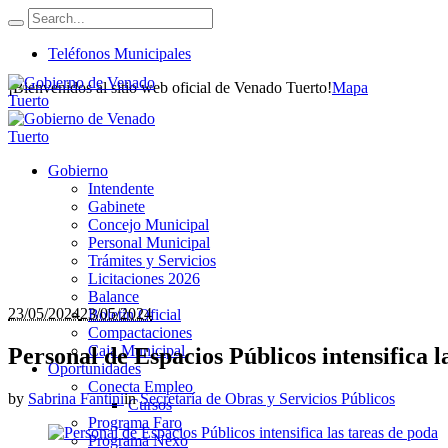
Teléfonos Municipales
¡Bienvenidos al sitio web oficial de Venado Tuerto!
Mapa
Gobierno
Intendente
Gabinete
Concejo Municipal
Personal Municipal
Trámites y Servicios
Licitaciones 2026
Balance
23/05/2024
23/05/2024
Boletín Oficial
Compactaciones
Caja Municipal
Personal de Espacios Públicos intensifica l
Oportunidades
Conecta Empleo
by
Sabrina Fantini
in
Secretaría de Obras y Servicios Públicos
Cursos
Programa Faro
Programa Nexo