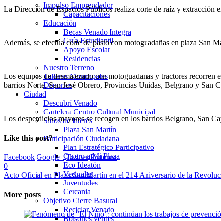
Impulso Emprendedor
La Dirección de Espacios Públicos realiza corte de raíz y extracción 
Capacitaciones
Educación
Becas Venado Integra
Guía Estudiantil
Además, se efectúa corte de pasto con motoguadañas en plaza San Mart
Apoyo Escolar
Residencias
Nuestro Terreno
Los equipos de desmalezado con motoguadañas y tractores recorren el b
Talleres Municipales
barrios Norte, San José Obrero, Provincias Unidas, Belgrano y San C
Deportes
Ciudad
Descubrí Venado
Cartelera Centro Cultural Municipal
Los desperdicios mayores se recogen en los barrios Belgrano, San Cay
Sitios de interés
Plaza San Martín
Like this post?
Participación Ciudadana
Plan Estratégico Participativo
Quiero a Mi Plaza
Facebook
Google+
Twitter
Pinterest
Eco Ideatón
0
Vecinales
Acto Oficial en Plaza San Martín en el 214 Aniversario de la Revol
Juventudes
Cercania
More posts
Objetivo Cierre Basural
Reciclar Venado
Bolsones verdes