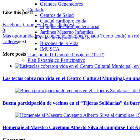
Grandes Generadores
Cuidado
Like this post?
Centros de Salud
Ciudad cardioprotegida
Facebook
Google+
Twitter
Pinterest
Equipos de abordaje territorial
0
Jardines Materno Infantiles
Más oportunidades en comercio exterior: Venado Tuerto tendrá un ro
Consumos problemáticos
Talleres
next
Buzones de la Vida
IMUSCA
More posts
Transporte Urbano de Pasajeros (TUP)
Plan Estratégico Participativo
Noticias
Las teclas cobraron vida en el Centro Cultural Municipal, en u
Buena participación de vecinos en el “Tijeras Solidarias” de ba
Homenaje al Maestro Cayetano Alberto Silva al cumplirse 158 Añ