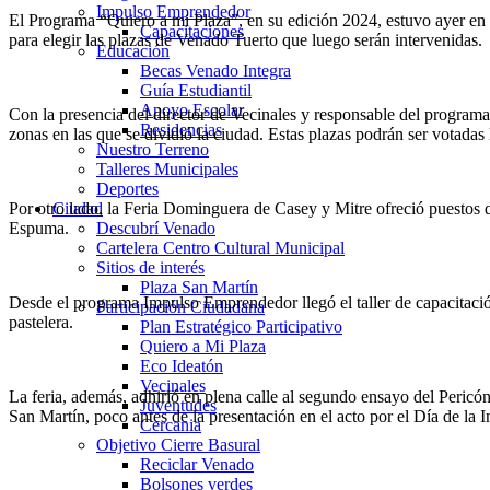
Impulso Emprendedor
El Programa “Quiero a mi Plaza”, en su edición 2024, estuvo ayer en
Capacitaciones
para elegir las plazas de Venado Tuerto que luego serán intervenidas.
Educación
Becas Venado Integra
Guía Estudiantil
Apoyo Escolar
Con la presencia del director de Vecinales y responsable del programa,
Residencias
zonas en las que se dividió la ciudad. Estas plazas podrán ser votadas
Nuestro Terreno
Talleres Municipales
Deportes
Por otro lado, la Feria Dominguera de Casey y Mitre ofreció puestos 
Ciudad
Espuma.
Descubrí Venado
Cartelera Centro Cultural Municipal
Sitios de interés
Plaza San Martín
Desde el programa Impulso Emprendedor llegó el taller de capacitación
Participación Ciudadana
pastelera.
Plan Estratégico Participativo
Quiero a Mi Plaza
Eco Ideatón
Vecinales
La feria, además, adhirió en plena calle al segundo ensayo del Pericón
Juventudes
San Martín, poco antes de la presentación en el acto por el Día de la 
Cercania
Objetivo Cierre Basural
Reciclar Venado
Bolsones verdes