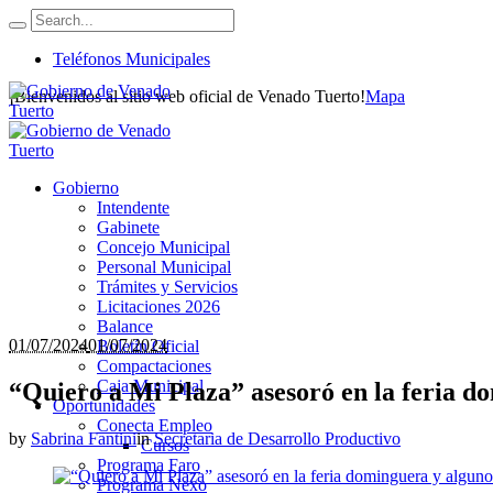
Teléfonos Municipales
¡Bienvenidos al sitio web oficial de Venado Tuerto!
Mapa
Gobierno
Intendente
Gabinete
Concejo Municipal
Personal Municipal
Trámites y Servicios
Licitaciones 2026
Balance
01/07/2024
01/07/2024
Boletín Oficial
Compactaciones
Caja Municipal
“Quiero a Mi Plaza” asesoró en la feria do
Oportunidades
Conecta Empleo
by
Sabrina Fantini
in
Secretaria de Desarrollo Productivo
Cursos
Programa Faro
Programa Nexo