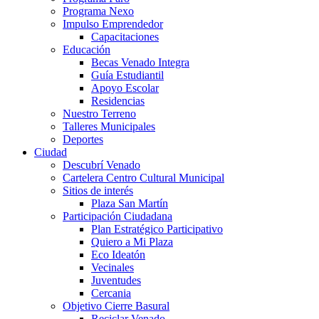
Programa Nexo
Impulso Emprendedor
Capacitaciones
Educación
Becas Venado Integra
Guía Estudiantil
Apoyo Escolar
Residencias
Nuestro Terreno
Talleres Municipales
Deportes
Ciudad
Descubrí Venado
Cartelera Centro Cultural Municipal
Sitios de interés
Plaza San Martín
Participación Ciudadana
Plan Estratégico Participativo
Quiero a Mi Plaza
Eco Ideatón
Vecinales
Juventudes
Cercania
Objetivo Cierre Basural
Reciclar Venado