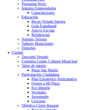
Programa Nexo
Impulso Emprendedor
Capacitaciones
Educación
Becas Venado Integra
Guía Estudiantil
Apoyo Escolar
Residencias
Nuestro Terreno
Talleres Municipales
Deportes
Ciudad
Descubrí Venado
Cartelera Centro Cultural Municipal
Sitios de interés
Plaza San Martín
Participación Ciudadana
Plan Estratégico Participativo
Quiero a Mi Plaza
Eco Ideatón
Vecinales
Juventudes
Cercania
Objetivo Cierre Basural
Reciclar Venado