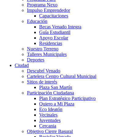
Programa Nexo
Impulso Emprendedor
Capacitaciones
Educación
Becas Venado Integra
Guía Estudiantil
Apoyo Escolar
Residencias
Nuestro Terreno
Talleres Municipales
Deportes
Ciudad
Descubrí Venado
Cartelera Centro Cultural Municipal
Sitios de interés
Plaza San Martín
Participación Ciudadana
Plan Estratégico Participativo
Quiero a Mi Plaza
Eco Ideatón
Vecinales
Juventudes
Cercania
Objetivo Cierre Basural
Reciclar Venado