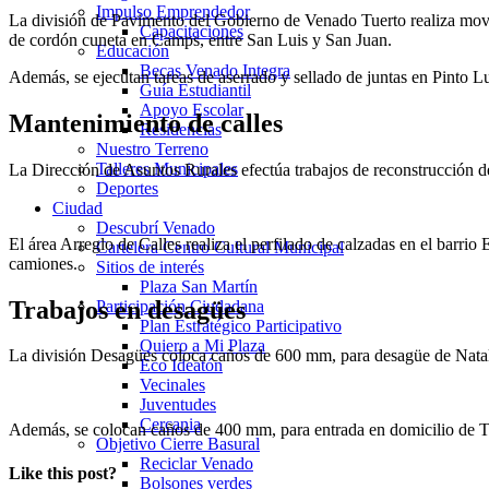
Impulso Emprendedor
La división de Pavimento del Gobierno de Venado Tuerto realiza mov
Capacitaciones
de cordón cuneta en Camps, entre San Luis y San Juan.
Educación
Becas Venado Integra
Además, se ejecutan tareas de aserrado y sellado de juntas en Pinto 
Guía Estudiantil
Apoyo Escolar
Mantenimiento de calles
Residencias
Nuestro Terreno
Talleres Municipales
La Dirección de Asuntos Rurales efectúa trabajos de reconstrucción d
Deportes
Ciudad
Descubrí Venado
El área Arreglo de Calles realiza el perfilado de calzadas en el barri
Cartelera Centro Cultural Municipal
camiones.
Sitios de interés
Plaza San Martín
Trabajos en desagües
Participación Ciudadana
Plan Estratégico Participativo
Quiero a Mi Plaza
La división Desagües coloca caños de 600 mm, para desagüe de Natalio
Eco Ideatón
Vecinales
Juventudes
Cercania
Además, se colocan caños de 400 mm, para entrada en domicilio de T
Objetivo Cierre Basural
Reciclar Venado
Like this post?
Bolsones verdes