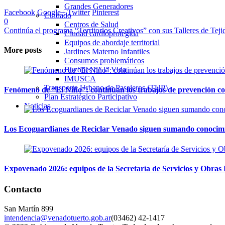
Grandes Generadores
Facebook
Google+
Twitter
Pinterest
Cuidado
0
Centros de Salud
Continúa el programa “Territorios Creativos” con sus Talleres de Teji
Ciudad cardioprotegida
Equipos de abordaje territorial
More posts
Jardines Materno Infantiles
Consumos problemáticos
Buzones de la Vida
IMUSCA
Transporte Urbano de Pasajeros (TUP)
Fenómeno de “El Niño”: continúan los trabajos de prevención co
Plan Estratégico Participativo
Noticias
Los Ecoguardianes de Reciclar Venado siguen sumando conocimie
Expovenado 2026: equipos de la Secretaría de Servicios y Obras 
Contacto
San Martín 899
intendencia@venadotuerto.gob.ar
(03462) 42-1417