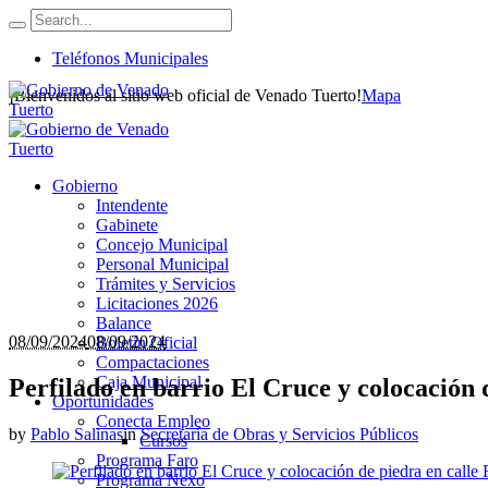
Teléfonos Municipales
¡Bienvenidos al sitio web oficial de Venado Tuerto!
Mapa
Gobierno
Intendente
Gabinete
Concejo Municipal
Personal Municipal
Trámites y Servicios
Licitaciones 2026
Balance
08/09/2024
08/09/2024
Boletín Oficial
Compactaciones
Caja Municipal
Perfilado en barrio El Cruce y colocación 
Oportunidades
Conecta Empleo
by
Pablo Salinas
in
Secretaría de Obras y Servicios Públicos
Cursos
Programa Faro
Programa Nexo