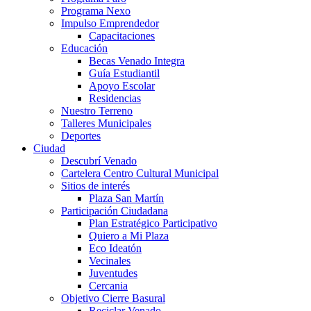
Programa Nexo
Impulso Emprendedor
Capacitaciones
Educación
Becas Venado Integra
Guía Estudiantil
Apoyo Escolar
Residencias
Nuestro Terreno
Talleres Municipales
Deportes
Ciudad
Descubrí Venado
Cartelera Centro Cultural Municipal
Sitios de interés
Plaza San Martín
Participación Ciudadana
Plan Estratégico Participativo
Quiero a Mi Plaza
Eco Ideatón
Vecinales
Juventudes
Cercania
Objetivo Cierre Basural
Reciclar Venado