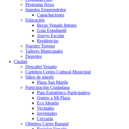
Programa Nexo
Impulso Emprendedor
Capacitaciones
Educación
Becas Venado Integra
Guía Estudiantil
Apoyo Escolar
Residencias
Nuestro Terreno
Talleres Municipales
Deportes
Ciudad
Descubrí Venado
Cartelera Centro Cultural Municipal
Sitios de interés
Plaza San Martín
Participación Ciudadana
Plan Estratégico Participativo
Quiero a Mi Plaza
Eco Ideatón
Vecinales
Juventudes
Cercania
Objetivo Cierre Basural
Reciclar Venado