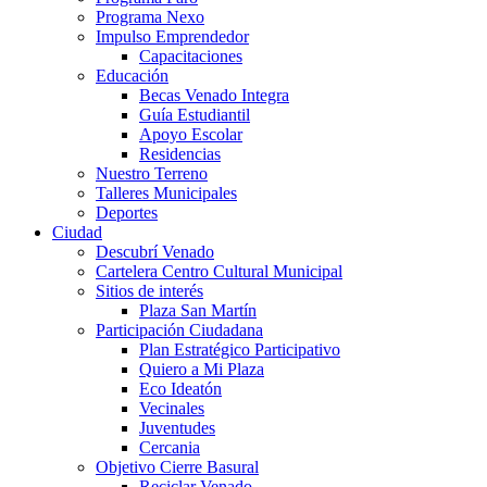
Programa Nexo
Impulso Emprendedor
Capacitaciones
Educación
Becas Venado Integra
Guía Estudiantil
Apoyo Escolar
Residencias
Nuestro Terreno
Talleres Municipales
Deportes
Ciudad
Descubrí Venado
Cartelera Centro Cultural Municipal
Sitios de interés
Plaza San Martín
Participación Ciudadana
Plan Estratégico Participativo
Quiero a Mi Plaza
Eco Ideatón
Vecinales
Juventudes
Cercania
Objetivo Cierre Basural
Reciclar Venado