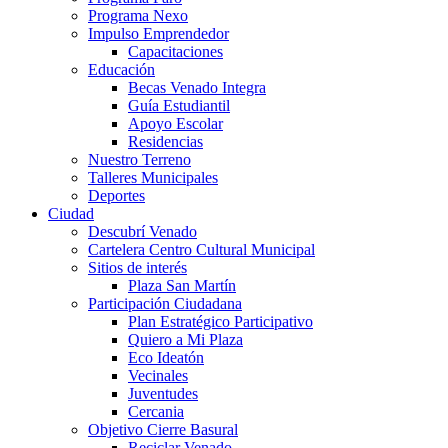
Programa Nexo
Impulso Emprendedor
Capacitaciones
Educación
Becas Venado Integra
Guía Estudiantil
Apoyo Escolar
Residencias
Nuestro Terreno
Talleres Municipales
Deportes
Ciudad
Descubrí Venado
Cartelera Centro Cultural Municipal
Sitios de interés
Plaza San Martín
Participación Ciudadana
Plan Estratégico Participativo
Quiero a Mi Plaza
Eco Ideatón
Vecinales
Juventudes
Cercania
Objetivo Cierre Basural
Reciclar Venado