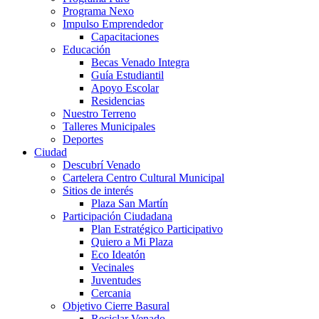
Programa Nexo
Impulso Emprendedor
Capacitaciones
Educación
Becas Venado Integra
Guía Estudiantil
Apoyo Escolar
Residencias
Nuestro Terreno
Talleres Municipales
Deportes
Ciudad
Descubrí Venado
Cartelera Centro Cultural Municipal
Sitios de interés
Plaza San Martín
Participación Ciudadana
Plan Estratégico Participativo
Quiero a Mi Plaza
Eco Ideatón
Vecinales
Juventudes
Cercania
Objetivo Cierre Basural
Reciclar Venado