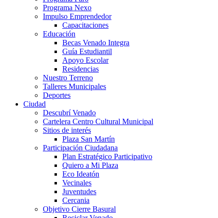
Programa Nexo
Impulso Emprendedor
Capacitaciones
Educación
Becas Venado Integra
Guía Estudiantil
Apoyo Escolar
Residencias
Nuestro Terreno
Talleres Municipales
Deportes
Ciudad
Descubrí Venado
Cartelera Centro Cultural Municipal
Sitios de interés
Plaza San Martín
Participación Ciudadana
Plan Estratégico Participativo
Quiero a Mi Plaza
Eco Ideatón
Vecinales
Juventudes
Cercania
Objetivo Cierre Basural
Reciclar Venado