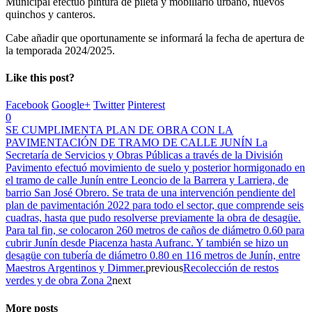
Municipal efectuó pintura de pileta y mobiliario urbano, nuevos
quinchos y canteros.
Cabe añadir que oportunamente se informará la fecha de apertura de
la temporada 2024/2025.
Like this post?
Facebook
Google+
Twitter
Pinterest
0
SE CUMPLIMENTA PLAN DE OBRA CON LA
PAVIMENTACIÓN DE TRAMO DE CALLE JUNÍN La
Secretaría de Servicios y Obras Públicas a través de la División
Pavimento efectuó movimiento de suelo y posterior hormigonado en
el tramo de calle Junín entre Leoncio de la Barrera y Larriera, de
barrio San José Obrero. Se trata de una intervención pendiente del
plan de pavimentación 2022 para todo el sector, que comprende seis
cuadras, hasta que pudo resolverse previamente la obra de desagüe.
Para tal fin, se colocaron 260 metros de caños de diámetro 0.60 para
cubrir Junín desde Piacenza hasta Aufranc. Y también se hizo un
desagüe con tubería de diámetro 0.80 en 116 metros de Junín, entre
Maestros Argentinos y Dimmer.
previous
Recolección de restos
verdes y de obra Zona 2
next
More posts