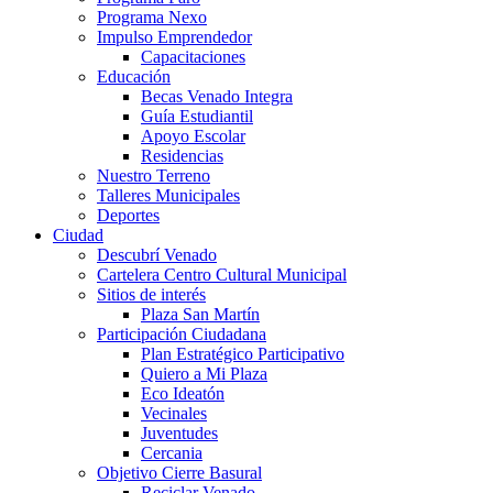
Programa Nexo
Impulso Emprendedor
Capacitaciones
Educación
Becas Venado Integra
Guía Estudiantil
Apoyo Escolar
Residencias
Nuestro Terreno
Talleres Municipales
Deportes
Ciudad
Descubrí Venado
Cartelera Centro Cultural Municipal
Sitios de interés
Plaza San Martín
Participación Ciudadana
Plan Estratégico Participativo
Quiero a Mi Plaza
Eco Ideatón
Vecinales
Juventudes
Cercania
Objetivo Cierre Basural
Reciclar Venado