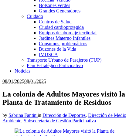
Bolsones verdes
Grandes Generadores
Cuidado
Centros de Salud
Ciudad cardioprotegida
Equipos de abordaje territorial
Jardines Materno Infantiles
Consumos problemáticos
Buzones de la Vida
IMUSCA
Transporte Urbano de Pasajeros (TUP)
Plan Estratégico Participativo
Noticias
08/01/2025
08/01/2025
La colonia de Adultos Mayores visitó la
Planta de Tratamiento de Residuos
by
Sabrina Fantini
in
Dirección de Deportes
,
Dirección de Medio
Ambiente
,
Subsecretaría de Gestión Participativa