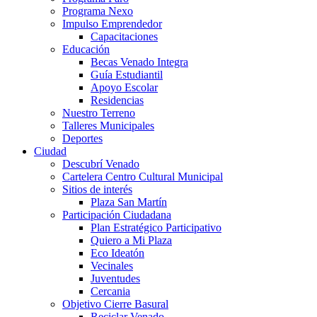
Programa Nexo
Impulso Emprendedor
Capacitaciones
Educación
Becas Venado Integra
Guía Estudiantil
Apoyo Escolar
Residencias
Nuestro Terreno
Talleres Municipales
Deportes
Ciudad
Descubrí Venado
Cartelera Centro Cultural Municipal
Sitios de interés
Plaza San Martín
Participación Ciudadana
Plan Estratégico Participativo
Quiero a Mi Plaza
Eco Ideatón
Vecinales
Juventudes
Cercania
Objetivo Cierre Basural
Reciclar Venado