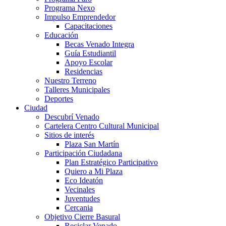
Programa Nexo
Impulso Emprendedor
Capacitaciones
Educación
Becas Venado Integra
Guía Estudiantil
Apoyo Escolar
Residencias
Nuestro Terreno
Talleres Municipales
Deportes
Ciudad
Descubrí Venado
Cartelera Centro Cultural Municipal
Sitios de interés
Plaza San Martín
Participación Ciudadana
Plan Estratégico Participativo
Quiero a Mi Plaza
Eco Ideatón
Vecinales
Juventudes
Cercania
Objetivo Cierre Basural
Reciclar Venado