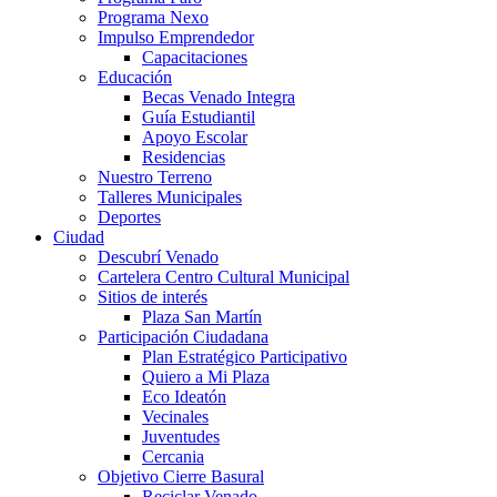
Programa Nexo
Impulso Emprendedor
Capacitaciones
Educación
Becas Venado Integra
Guía Estudiantil
Apoyo Escolar
Residencias
Nuestro Terreno
Talleres Municipales
Deportes
Ciudad
Descubrí Venado
Cartelera Centro Cultural Municipal
Sitios de interés
Plaza San Martín
Participación Ciudadana
Plan Estratégico Participativo
Quiero a Mi Plaza
Eco Ideatón
Vecinales
Juventudes
Cercania
Objetivo Cierre Basural
Reciclar Venado