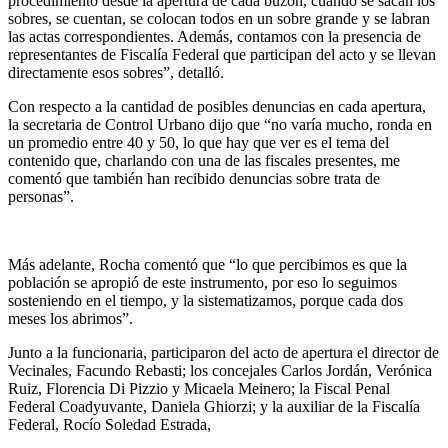
procedimiento desde la apertura de cada buzón, cuando se sacan los
sobres, se cuentan, se colocan todos en un sobre grande y se labran
las actas correspondientes. Además, contamos con la presencia de
representantes de Fiscalía Federal que participan del acto y se llevan
directamente esos sobres”, detalló.
Con respecto a la cantidad de posibles denuncias en cada apertura,
la secretaria de Control Urbano dijo que “no varía mucho, ronda en
un promedio entre 40 y 50, lo que hay que ver es el tema del
contenido que, charlando con una de las fiscales presentes, me
comentó que también han recibido denuncias sobre trata de
personas”.
Más adelante, Rocha comentó que “lo que percibimos es que la
población se apropió de este instrumento, por eso lo seguimos
sosteniendo en el tiempo, y la sistematizamos, porque cada dos
meses los abrimos”.
Junto a la funcionaria, participaron del acto de apertura el director de
Vecinales, Facundo Rebasti; los concejales Carlos Jordán, Verónica
Ruiz, Florencia Di Pizzio y Micaela Meinero; la Fiscal Penal
Federal Coadyuvante, Daniela Ghiorzi; y la auxiliar de la Fiscalía
Federal, Rocío Soledad Estrada,