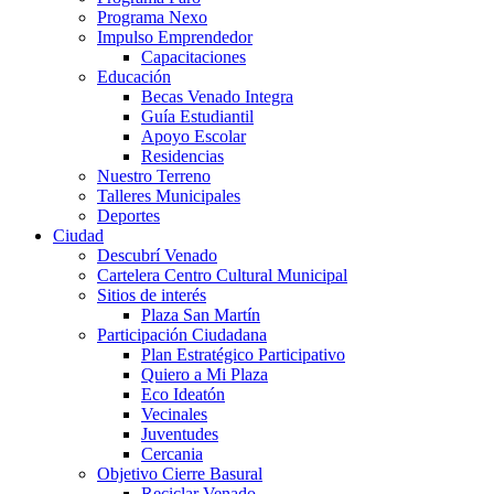
Programa Nexo
Impulso Emprendedor
Capacitaciones
Educación
Becas Venado Integra
Guía Estudiantil
Apoyo Escolar
Residencias
Nuestro Terreno
Talleres Municipales
Deportes
Ciudad
Descubrí Venado
Cartelera Centro Cultural Municipal
Sitios de interés
Plaza San Martín
Participación Ciudadana
Plan Estratégico Participativo
Quiero a Mi Plaza
Eco Ideatón
Vecinales
Juventudes
Cercania
Objetivo Cierre Basural
Reciclar Venado