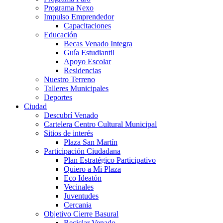
Programa Nexo
Impulso Emprendedor
Capacitaciones
Educación
Becas Venado Integra
Guía Estudiantil
Apoyo Escolar
Residencias
Nuestro Terreno
Talleres Municipales
Deportes
Ciudad
Descubrí Venado
Cartelera Centro Cultural Municipal
Sitios de interés
Plaza San Martín
Participación Ciudadana
Plan Estratégico Participativo
Quiero a Mi Plaza
Eco Ideatón
Vecinales
Juventudes
Cercania
Objetivo Cierre Basural
Reciclar Venado