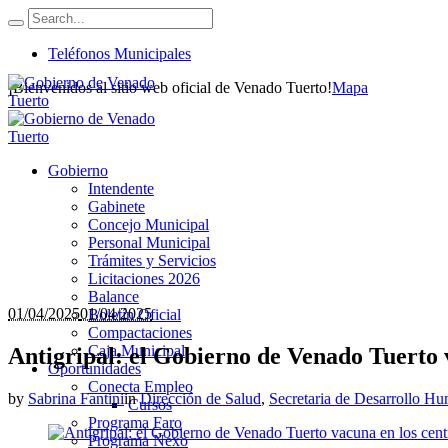
Teléfonos Municipales
¡Bienvenidos al sitio web oficial de Venado Tuerto!
Mapa
Gobierno
Intendente
Gabinete
Concejo Municipal
Personal Municipal
Trámites y Servicios
Licitaciones 2026
Balance
01/04/2025
01/04/2025
Boletín Oficial
Compactaciones
Caja Municipal
Antigripal: el Gobierno de Venado Tuerto 
Oportunidades
Conecta Empleo
by
Sabrina Fantini
in
Dirección de Salud
,
Secretaria de Desarrollo H
Cursos
Programa Faro
Programa Nexo