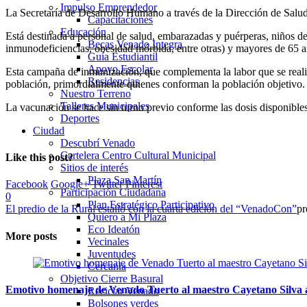
Impulso Emprendedor
La Secretaría de Desarrollo Humano a través de la Dirección de Salud
Capacitaciones
Educación
Está destinada a personal de salud, embarazadas y puérperas, niños de
Becas Venado Integra
inmunodeficiencias, obesidad mórbida, entre otras) y mayores de 65 a
Guía Estudiantil
Apoyo Escolar
Esta campaña de inmunización, que complementa la labor que se realiza
Residencias
población, primordialmente quienes conforman la población objetivo.
Nuestro Terreno
Talleres Municipales
La vacunación se hace sin turno previo conforme las dosis disponibles;
Deportes
Ciudad
Descubrí Venado
Cartelera Centro Cultural Municipal
Like this post?
Sitios de interés
Plaza San Martín
Facebook
Google+
Twitter
Pinterest
Participación Ciudadana
0
Plan Estratégico Participativo
El predio de la Rural estalló con la cuarta edición del “VenadoCon”
pr
Quiero a Mi Plaza
Eco Ideatón
More posts
Vecinales
Juventudes
Cercania
Objetivo Cierre Basural
Emotivo homenaje de Venado Tuerto al maestro Cayetano Silva a
Reciclar Venado
Bolsones verdes