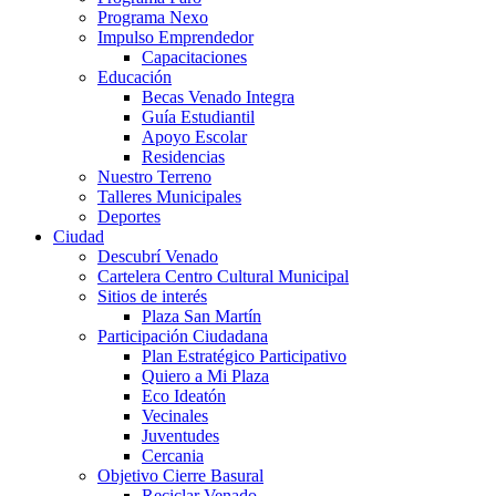
Programa Nexo
Impulso Emprendedor
Capacitaciones
Educación
Becas Venado Integra
Guía Estudiantil
Apoyo Escolar
Residencias
Nuestro Terreno
Talleres Municipales
Deportes
Ciudad
Descubrí Venado
Cartelera Centro Cultural Municipal
Sitios de interés
Plaza San Martín
Participación Ciudadana
Plan Estratégico Participativo
Quiero a Mi Plaza
Eco Ideatón
Vecinales
Juventudes
Cercania
Objetivo Cierre Basural
Reciclar Venado