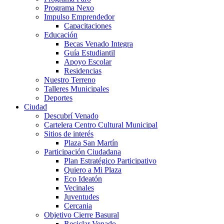
Programa Nexo
Impulso Emprendedor
Capacitaciones
Educación
Becas Venado Integra
Guía Estudiantil
Apoyo Escolar
Residencias
Nuestro Terreno
Talleres Municipales
Deportes
Ciudad
Descubrí Venado
Cartelera Centro Cultural Municipal
Sitios de interés
Plaza San Martín
Participación Ciudadana
Plan Estratégico Participativo
Quiero a Mi Plaza
Eco Ideatón
Vecinales
Juventudes
Cercania
Objetivo Cierre Basural
Reciclar Venado