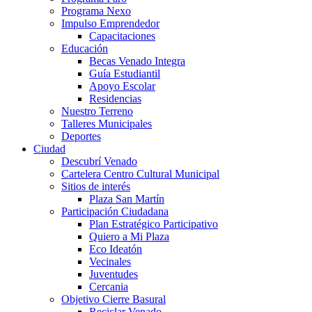
Programa Nexo
Impulso Emprendedor
Capacitaciones
Educación
Becas Venado Integra
Guía Estudiantil
Apoyo Escolar
Residencias
Nuestro Terreno
Talleres Municipales
Deportes
Ciudad
Descubrí Venado
Cartelera Centro Cultural Municipal
Sitios de interés
Plaza San Martín
Participación Ciudadana
Plan Estratégico Participativo
Quiero a Mi Plaza
Eco Ideatón
Vecinales
Juventudes
Cercania
Objetivo Cierre Basural
Reciclar Venado