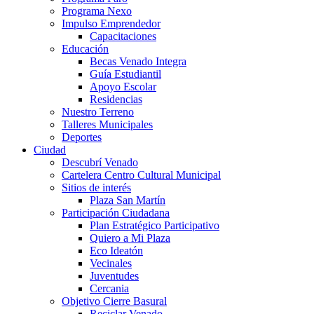
Programa Nexo
Impulso Emprendedor
Capacitaciones
Educación
Becas Venado Integra
Guía Estudiantil
Apoyo Escolar
Residencias
Nuestro Terreno
Talleres Municipales
Deportes
Ciudad
Descubrí Venado
Cartelera Centro Cultural Municipal
Sitios de interés
Plaza San Martín
Participación Ciudadana
Plan Estratégico Participativo
Quiero a Mi Plaza
Eco Ideatón
Vecinales
Juventudes
Cercania
Objetivo Cierre Basural
Reciclar Venado