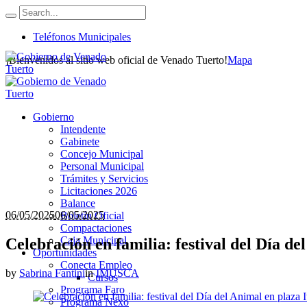
Teléfonos Municipales
¡Bienvenidos al sitio web oficial de Venado Tuerto!
Mapa
Gobierno
Intendente
Gabinete
Concejo Municipal
Personal Municipal
Trámites y Servicios
Licitaciones 2026
Balance
06/05/2025
06/05/2025
Boletín Oficial
Compactaciones
Caja Municipal
Celebración en familia: festival del Día de
Oportunidades
Conecta Empleo
by
Sabrina Fantini
in
IMUSCA
Cursos
Programa Faro
Programa Nexo