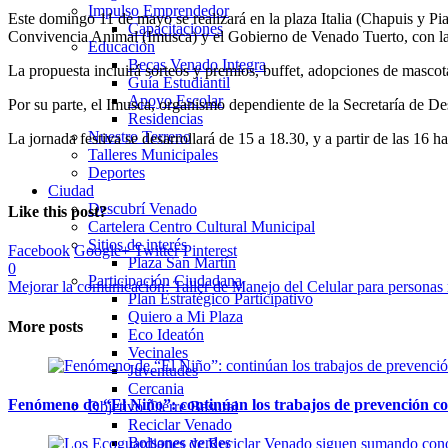
Impulso Emprendedor
Este domingo 11 de mayo se realizará en la plaza Italia (Chapuis y Pi
Capacitaciones
Convivencia Animal (Imusca) y el Gobierno de Venado Tuerto, con la
Educación
Becas Venado Integra
La propuesta incluirá sorteos y premios, buffet, adopciones de masco
Guía Estudiantil
Apoyo Escolar
Por su parte, el Imusca, organismo dependiente de la Secretaría de Des
Residencias
Nuestro Terreno
La jornada festiva se desarrollará de 15 a 18.30, y a partir de las 16 
Talleres Municipales
Deportes
Ciudad
Descubrí Venado
Like this post?
Cartelera Centro Cultural Municipal
Sitios de interés
Facebook
Google+
Twitter
Pinterest
Plaza San Martín
0
Participación Ciudadana
Mejorar la comunicación: Taller de Manejo del Celular para personas
Plan Estratégico Participativo
Quiero a Mi Plaza
More posts
Eco Ideatón
Vecinales
Juventudes
Cercania
Fenómeno de “El Niño”: continúan los trabajos de prevención co
Objetivo Cierre Basural
Reciclar Venado
Bolsones verdes