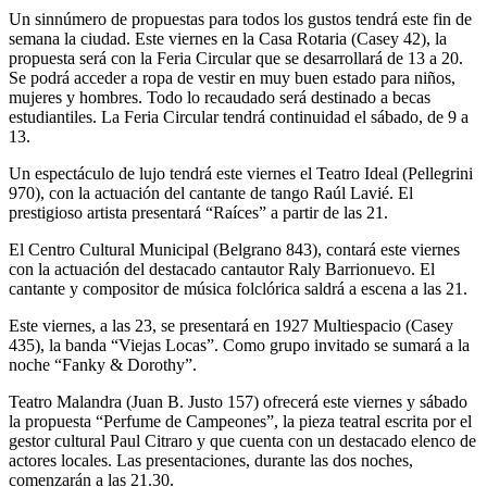
Un sinnúmero de propuestas para todos los gustos tendrá este fin de
semana la ciudad. Este viernes en la Casa Rotaria (Casey 42), la
propuesta será con la Feria Circular que se desarrollará de 13 a 20.
Se podrá acceder a ropa de vestir en muy buen estado para niños,
mujeres y hombres. Todo lo recaudado será destinado a becas
estudiantiles. La Feria Circular tendrá continuidad el sábado, de 9 a
13.
Un espectáculo de lujo tendrá este viernes el Teatro Ideal (Pellegrini
970), con la actuación del cantante de tango Raúl Lavié. El
prestigioso artista presentará “Raíces” a partir de las 21.
El Centro Cultural Municipal (Belgrano 843), contará este viernes
con la actuación del destacado cantautor Raly Barrionuevo. El
cantante y compositor de música folclórica saldrá a escena a las 21.
Este viernes, a las 23, se presentará en 1927 Multiespacio (Casey
435), la banda “Viejas Locas”. Como grupo invitado se sumará a la
noche “Fanky & Dorothy”.
Teatro Malandra (Juan B. Justo 157) ofrecerá este viernes y sábado
la propuesta “Perfume de Campeones”, la pieza teatral escrita por el
gestor cultural Paul Citraro y que cuenta con un destacado elenco de
actores locales. Las presentaciones, durante las dos noches,
comenzarán a las 21.30.