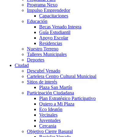
Programa Nexo
Impulso Emprendedor
Capacitaciones
Educación
Becas Venado Integra
Guía Estudiantil
Apoyo Escolar
Residencias
Nuestro Terreno
Talleres Municipales
Deportes
Ciudad
Descubrí Venado
Cartelera Centro Cultural Municipal
Sitios de interés
Plaza San Martín
Participación Ciudadana
Plan Estratégico Participativo
Quiero a Mi Plaza
Eco Ideatón
Vecinales
Juventudes
Cercania
Objetivo Cierre Basural
Reciclar Venado