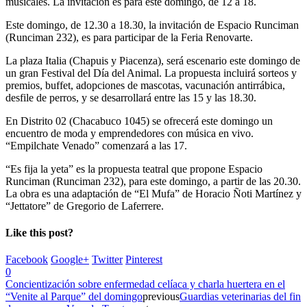
musicales. La invitación es para este domingo, de 12 a 18.
Este domingo, de 12.30 a 18.30, la invitación de Espacio Runciman
(Runciman 232), es para participar de la Feria Renovarte.
La plaza Italia (Chapuis y Piacenza), será escenario este domingo de
un gran Festival del Día del Animal. La propuesta incluirá sorteos y
premios, buffet, adopciones de mascotas, vacunación antirrábica,
desfile de perros, y se desarrollará entre las 15 y las 18.30.
En Distrito 02 (Chacabuco 1045) se ofrecerá este domingo un
encuentro de moda y emprendedores con música en vivo.
“Empilchate Venado” comenzará a las 17.
“Es fija la yeta” es la propuesta teatral que propone Espacio
Runciman (Runciman 232), para este domingo, a partir de las 20.30.
La obra es una adaptación de “El Mufa” de Horacio Ñoti Martínez y
“Jettatore” de Gregorio de Laferrere.
Like this post?
Facebook
Google+
Twitter
Pinterest
0
Concientización sobre enfermedad celíaca y charla huertera en el
“Venite al Parque” del domingo
previous
Guardias veterinarias del fin