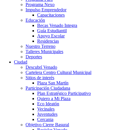
Programa Nexo
Impulso Emprendedor
Capacitaciones
Educación
Becas Venado Integra
Guía Estudiantil
Apoyo Escolar
Residencias
Nuestro Terreno
Talleres Municipales
Deportes
Ciudad
Descubrí Venado
Cartelera Centro Cultural Municipal
Sitios de interés
Plaza San Martín
Participación Ciudadana
Plan Estratégico Participativo
Quiero a Mi Plaza
Eco Ideatón
Vecinales
Juventudes
Cercania
Objetivo Cierre Basural
Reciclar Venado