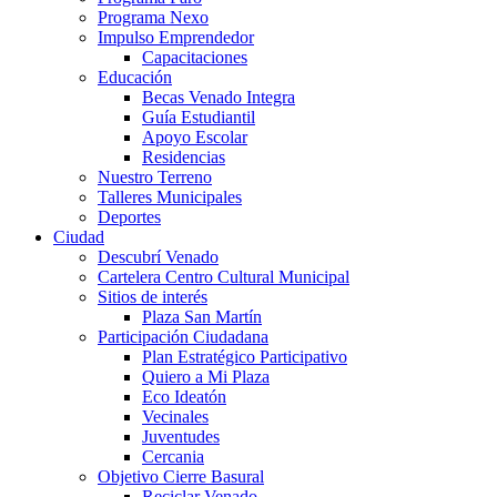
Programa Nexo
Impulso Emprendedor
Capacitaciones
Educación
Becas Venado Integra
Guía Estudiantil
Apoyo Escolar
Residencias
Nuestro Terreno
Talleres Municipales
Deportes
Ciudad
Descubrí Venado
Cartelera Centro Cultural Municipal
Sitios de interés
Plaza San Martín
Participación Ciudadana
Plan Estratégico Participativo
Quiero a Mi Plaza
Eco Ideatón
Vecinales
Juventudes
Cercania
Objetivo Cierre Basural
Reciclar Venado