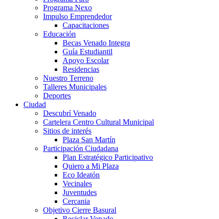
Programa Nexo
Impulso Emprendedor
Capacitaciones
Educación
Becas Venado Integra
Guía Estudiantil
Apoyo Escolar
Residencias
Nuestro Terreno
Talleres Municipales
Deportes
Ciudad
Descubrí Venado
Cartelera Centro Cultural Municipal
Sitios de interés
Plaza San Martín
Participación Ciudadana
Plan Estratégico Participativo
Quiero a Mi Plaza
Eco Ideatón
Vecinales
Juventudes
Cercania
Objetivo Cierre Basural
Reciclar Venado