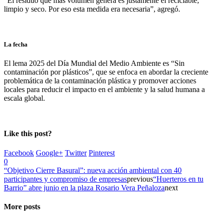
“El residuo que más volumen genera es justamente el reciclable,
limpio y seco. Por eso esta medida era necesaria”, agregó.
La fecha
El lema 2025 del Día Mundial del Medio Ambiente es “Sin
contaminación por plásticos”, que se enfoca en abordar la creciente
problemática de la contaminación plástica y promover acciones
locales para reducir el impacto en el ambiente y la salud humana a
escala global.
Like this post?
Facebook
Google+
Twitter
Pinterest
0
“Objetivo Cierre Basural”: nueva acción ambiental con 40
participantes y compromiso de empresas
previous
“Huerteros en tu
Barrio” abre junio en la plaza Rosario Vera Peñaloza
next
More posts