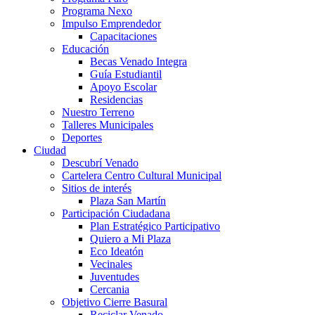
Programa Nexo
Impulso Emprendedor
Capacitaciones
Educación
Becas Venado Integra
Guía Estudiantil
Apoyo Escolar
Residencias
Nuestro Terreno
Talleres Municipales
Deportes
Ciudad
Descubrí Venado
Cartelera Centro Cultural Municipal
Sitios de interés
Plaza San Martín
Participación Ciudadana
Plan Estratégico Participativo
Quiero a Mi Plaza
Eco Ideatón
Vecinales
Juventudes
Cercania
Objetivo Cierre Basural
Reciclar Venado