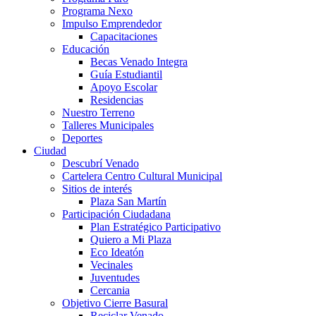
Programa Nexo
Impulso Emprendedor
Capacitaciones
Educación
Becas Venado Integra
Guía Estudiantil
Apoyo Escolar
Residencias
Nuestro Terreno
Talleres Municipales
Deportes
Ciudad
Descubrí Venado
Cartelera Centro Cultural Municipal
Sitios de interés
Plaza San Martín
Participación Ciudadana
Plan Estratégico Participativo
Quiero a Mi Plaza
Eco Ideatón
Vecinales
Juventudes
Cercania
Objetivo Cierre Basural
Reciclar Venado