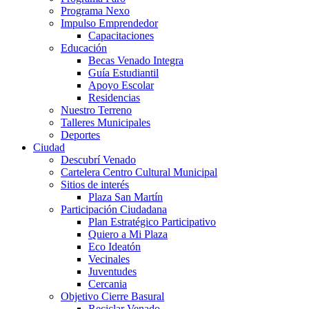
Programa Nexo
Impulso Emprendedor
Capacitaciones
Educación
Becas Venado Integra
Guía Estudiantil
Apoyo Escolar
Residencias
Nuestro Terreno
Talleres Municipales
Deportes
Ciudad
Descubrí Venado
Cartelera Centro Cultural Municipal
Sitios de interés
Plaza San Martín
Participación Ciudadana
Plan Estratégico Participativo
Quiero a Mi Plaza
Eco Ideatón
Vecinales
Juventudes
Cercania
Objetivo Cierre Basural
Reciclar Venado