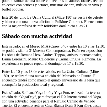
podrá disfrutar de una noche con lecturas de autores locales, lectura
colectiva con actrices y actores, muestras de arte, música en vivo y
buffet popular.
Este 20 de junio La Usina Cultural (Mitre 180) se vestirá de celeste
y blanco con una nueva edición de Folklore Gourmet. El encuentro
con la mejor música de raíz folklórica dará inicio a las 21.
Sábado con mucha actividad
Este sábado, en el Museo MIA (Casey 340), entre las 10 y las 12.30,
se podrá visitar la 3ª Muestra Contemporánea. Están en exposición
las obras de Roxana Herz, Andrea Teppaz, artistas internacionales,
Laura Lorenzini, Mauro Calderone y Carina Origlia+Ramona. La
experiencia se puede repetir el domingo de 17 a 19.30.
Entre las 10 y las 13 de este sábado, en La Usina Cultural (Mitre
180), se realizará una nueva edición del Mercado de Futuro. El
encuentro tendrá como marco el quinto aniversario de la feria que
acompaña la producción local y regional.
Este sábado, Sadhana Yoga Loft y Yoga Fun, realizarán la tercera
edición de “YogaDay”, para festejar el Día Internacional del Yoga,
con una actividad benéfica para el Refugio Canino de Venado
Tuerto. El encuentro será en Casa Blanca (Ruta 8 Km 359), desde