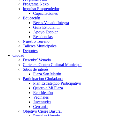
Programa Nexo
Impulso Emprendedor
Capacitaciones
Educación
Becas Venado Integra
Guía Estudiantil
Apoyo Escolar
Residencias
Nuestro Terreno
Talleres Municipales
Deportes
Ciudad
Descubrí Venado
Cartelera Centro Cultural Municipal
Sitios de interés
Plaza San Martín
Participación Ciudadana
Plan Estratégico Participativo
Quiero a Mi Plaza
Eco Ideatón
Vecinales
Juventudes
Cercania
Objetivo Cierre Basural
Reciclar Venado