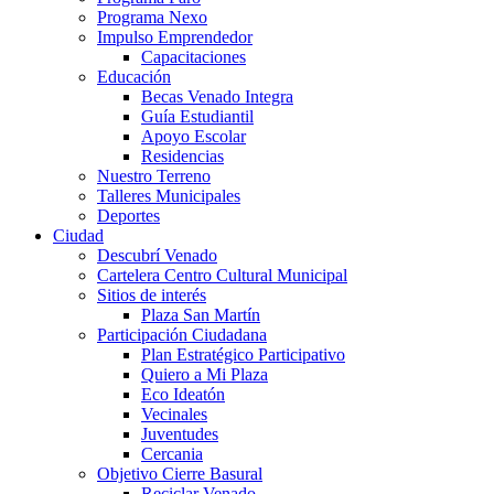
Programa Nexo
Impulso Emprendedor
Capacitaciones
Educación
Becas Venado Integra
Guía Estudiantil
Apoyo Escolar
Residencias
Nuestro Terreno
Talleres Municipales
Deportes
Ciudad
Descubrí Venado
Cartelera Centro Cultural Municipal
Sitios de interés
Plaza San Martín
Participación Ciudadana
Plan Estratégico Participativo
Quiero a Mi Plaza
Eco Ideatón
Vecinales
Juventudes
Cercania
Objetivo Cierre Basural
Reciclar Venado