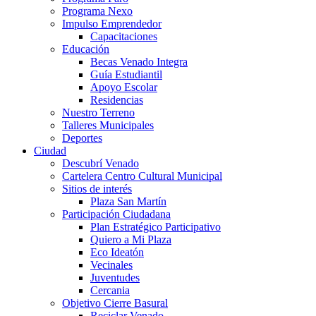
Programa Nexo
Impulso Emprendedor
Capacitaciones
Educación
Becas Venado Integra
Guía Estudiantil
Apoyo Escolar
Residencias
Nuestro Terreno
Talleres Municipales
Deportes
Ciudad
Descubrí Venado
Cartelera Centro Cultural Municipal
Sitios de interés
Plaza San Martín
Participación Ciudadana
Plan Estratégico Participativo
Quiero a Mi Plaza
Eco Ideatón
Vecinales
Juventudes
Cercania
Objetivo Cierre Basural
Reciclar Venado