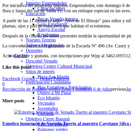
Impulso Emprendedor
Por iniciativa del programa Impulso Emprendedor, este domingo 6 de j
Capacitaciones
flora y fauna del sur de Santa Fe, con un enfoque especial en las aves.
Educación
Becas Venado Integra
A partir de las 11 dictará el taller “Aves de El Hinojo” para niños y 
Guía Estudiantil
plumas, ojos y piel de estas aves que habitan el ecosistema.
Apoyo Escolar
Residencias
Después de la charla, los niños presentes tendrán la oportunidad de p
Nuestro Terreno
Talleres Municipales
La convocatoria es en el gimnasio de la Escuela Nº 496 (Av. Casey y 
Deportes
Actividad libre y gratuita, con inscripciones por Wpp al 3462-695512
Ciudad
Descubrí Venado
Cartelera Centro Cultural Municipal
Like this post?
Sitios de interés
Plaza San Martín
Facebook
Google+
Twitter
Pinterest
Participación Ciudadana
0
Plan Estratégico Participativo
Recolección de residuos verdes Zona 1 domingo 6 de julio
previous
Ju
Quiero a Mi Plaza
Eco Ideatón
More posts
Vecinales
Juventudes
Cercania
Objetivo Cierre Basural
Emotivo homenaje de Venado Tuerto al maestro Cayetano Silva a
Reciclar Venado
Bolsones verdes