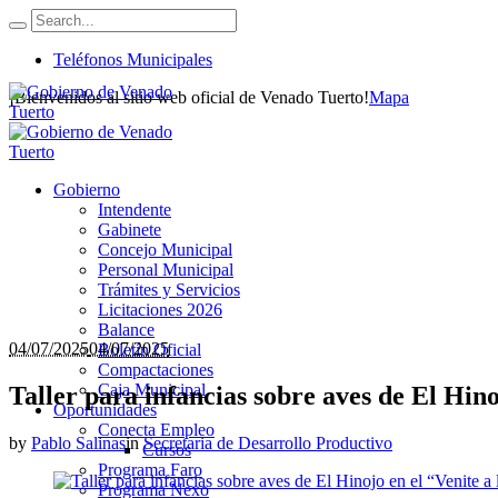
Teléfonos Municipales
¡Bienvenidos al sitio web oficial de Venado Tuerto!
Mapa
Gobierno
Intendente
Gabinete
Concejo Municipal
Personal Municipal
Trámites y Servicios
Licitaciones 2026
Balance
04/07/2025
04/07/2025
Boletín Oficial
Compactaciones
Caja Municipal
Taller para infancias sobre aves de El Hin
Oportunidades
Conecta Empleo
by
Pablo Salinas
in
Secretaria de Desarrollo Productivo
Cursos
Programa Faro
Programa Nexo