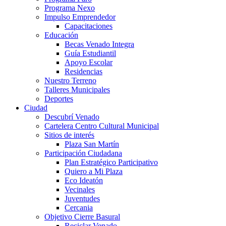
Programa Nexo
Impulso Emprendedor
Capacitaciones
Educación
Becas Venado Integra
Guía Estudiantil
Apoyo Escolar
Residencias
Nuestro Terreno
Talleres Municipales
Deportes
Ciudad
Descubrí Venado
Cartelera Centro Cultural Municipal
Sitios de interés
Plaza San Martín
Participación Ciudadana
Plan Estratégico Participativo
Quiero a Mi Plaza
Eco Ideatón
Vecinales
Juventudes
Cercania
Objetivo Cierre Basural
Reciclar Venado