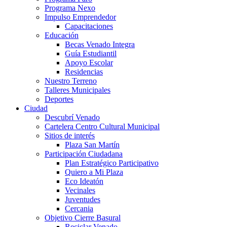
Programa Nexo
Impulso Emprendedor
Capacitaciones
Educación
Becas Venado Integra
Guía Estudiantil
Apoyo Escolar
Residencias
Nuestro Terreno
Talleres Municipales
Deportes
Ciudad
Descubrí Venado
Cartelera Centro Cultural Municipal
Sitios de interés
Plaza San Martín
Participación Ciudadana
Plan Estratégico Participativo
Quiero a Mi Plaza
Eco Ideatón
Vecinales
Juventudes
Cercania
Objetivo Cierre Basural
Reciclar Venado