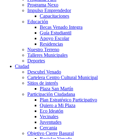
Programa Nexo
Impulso Emprendedor
Capacitaciones
Educación
Becas Venado Integra
Guía Estudiantil
Apoyo Escolar
Residencias
Nuestro Terreno
Talleres Municipales
Deportes
Ciudad
Descubrí Venado
Cartelera Centro Cultural Municipal
Sitios de interés
Plaza San Martín
Participación Ciudadana
Plan Estratégico Participativo
Quiero a Mi Plaza
Eco Ideatón
Vecinales
Juventudes
Cercania
Objetivo Cierre Basural
Reciclar Venado