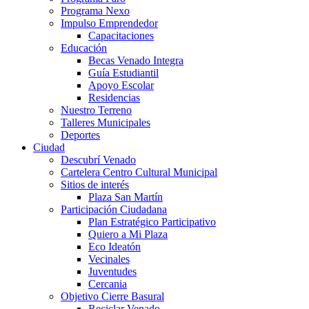
Programa Nexo
Impulso Emprendedor
Capacitaciones
Educación
Becas Venado Integra
Guía Estudiantil
Apoyo Escolar
Residencias
Nuestro Terreno
Talleres Municipales
Deportes
Ciudad
Descubrí Venado
Cartelera Centro Cultural Municipal
Sitios de interés
Plaza San Martín
Participación Ciudadana
Plan Estratégico Participativo
Quiero a Mi Plaza
Eco Ideatón
Vecinales
Juventudes
Cercania
Objetivo Cierre Basural
Reciclar Venado