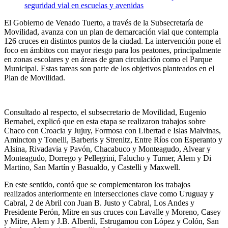
El Gobierno de Venado Tuerto, a través de la Subsecretaría de
Movilidad, avanza con un plan de demarcación vial que contempla
126 cruces en distintos puntos de la ciudad. La intervención pone el
foco en ámbitos con mayor riesgo para los peatones, principalmente
en zonas escolares y en áreas de gran circulación como el Parque
Municipal. Estas tareas son parte de los objetivos planteados en el
Plan de Movilidad.
Consultado al respecto, el subsecretario de Movilidad, Eugenio
Bernabei, explicó que en esta etapa se realizaron trabajos sobre
Chaco con Croacia y Jujuy, Formosa con Libertad e Islas Malvinas,
Amincton y Tonelli, Barberis y Strenitz, Entre Ríos con Esperanto y
Alsina, Rivadavia y Pavón, Chacabuco y Monteagudo, Alvear y
Monteagudo, Dorrego y Pellegrini, Falucho y Turner, Alem y Di
Martino, San Martín y Basualdo, y Castelli y Maxwell.
En este sentido, contó que se complementaron los trabajos
realizados anteriormente en intersecciones clave como Uruguay y
Cabral, 2 de Abril con Juan B. Justo y Cabral, Los Andes y
Presidente Perón, Mitre en sus cruces con Lavalle y Moreno, Casey
y Mitre, Alem y J.B. Alberdi, Estrugamou con López y Colón, San