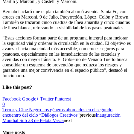
Martín y Marconi, y Castelli y Marconi.
Bernabei aclaró que el plan también abarcó avenida Santa Fe, con
cruces en Marconi, 9 de Julio, Pueyrredón, López, Colón y Brown.
También se trazaron cinco cuadras de línea amarilla y cinco cuadras
de línea blanca, reforzando la visibilidad de los pasos peatonales.
“Estas acciones forman parte de un programa integral para mejorar
la seguridad vial y ordenar la circulación en la ciudad. El objetivo es
avanzar hacia una ciudad más accesible, con cruces seguros para
peatones, especialmente en las inmediaciones de las escuelas y
avenidas con mayor tránsito. El Gobierno de Venado Tuerto busca
consolidar un esquema de prevención que reduzca los riesgos y
garantice una mejor convivencia en el espacio público”, destacó el
funcionario.
Like this post?
Facebook
Google+
Twitter
Pinterest
0
Terror y Cine Negro, los géneros abordados en el segundo
encuentro del ciclo “Diálogos Creativos”
previous
Inauguración
Mundial Sub 23 de Pelota Vasca
next
More posts