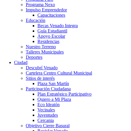
Programa Nexo
Impulso Emprendedor
Capacitaciones
Educación
Becas Venado Integra
Guía Estudiantil
Apoyo Escolar
Residencias
Nuestro Terreno
Talleres Municipales
Deportes
Ciudad
Descubrí Venado
Cartelera Centro Cultural Municipal
Sitios de interés
Plaza San Martín
Participación Ciudadana
Plan Estratégico Participativo
Quiero a Mi Plaza
Eco Ideatón
Vecinales
Juventudes
Cercania
Objetivo Cierre Basural
Reciclar Venado