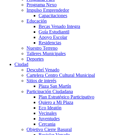
Programa Nexo
Impulso Emprendedor
Capacitaciones
Educación
Becas Venado Integra
Guía Estudiantil
Apoyo Escolar
Residencias
Nuestro Terreno
Talleres Municipales
Deportes
Ciudad
Descubrí Venado
Cartelera Centro Cultural Municipal
Sitios de interés
Plaza San Martín
Participación Ciudadana
Plan Estratégico Participativo
Quiero a Mi Plaza
Eco Ideatón
Vecinales
Juventudes
Cercania
Objetivo Cierre Basural
Reciclar Venado