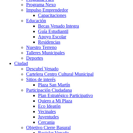
Programa Nexo
Impulso Emprendedor
Capacitaciones
Educación
Becas Venado Integra
Guía Estudiantil
Apoyo Escolar
Residencias
Nuestro Terreno
Talleres Municipales
Deportes
Ciudad
Descubrí Venado
Cartelera Centro Cultural Municipal
Sitios de interés
Plaza San Martín
Participación Ciudadana
Plan Estratégico Participativo
Quiero a Mi Plaza
Eco Ideatón
Vecinales
Juventudes
Cercania
Objetivo Cierre Basural
Reciclar Venado