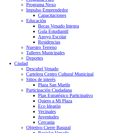
Programa Nexo
Impulso Emprendedor
Capacitaciones
Educación
Becas Venado Integra
Guía Estudiantil
Apoyo Escolar
Residencias
Nuestro Terreno
Talleres Municipales
Deportes
Ciudad
Descubrí Venado
Cartelera Centro Cultural Municipal
Sitios de interés
Plaza San Martín
Participación Ciudadana
Plan Estratégico Participativo
Quiero a Mi Plaza
Eco Ideatón
Vecinales
Juventudes
Cercania
Objetivo Cierre Basural
Reciclar Venado