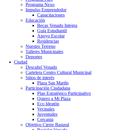
Programa Nexo
Impulso Emprendedor
Capacitaciones
Educación
Becas Venado Integra
Guía Estudiantil
Apoyo Escolar
Residencias
Nuestro Terreno
Talleres Municipales
Deportes
Ciudad
Descubrí Venado
Cartelera Centro Cultural Municipal
Sitios de interés
Plaza San Martín
Participación Ciudadana
Plan Estratégico Participativo
Quiero a Mi Plaza
Eco Ideatón
Vecinales
Juventudes
Cercania
Objetivo Cierre Basural
Reciclar Venado