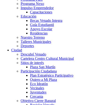
Programa Nexo
Impulso Emprendedor
Capacitaciones
Educación
Becas Venado Integra
Guía Estudiantil
Apoyo Escolar
Residencias
Nuestro Terreno
Talleres Municipales
Deportes
Ciudad
Descubrí Venado
Cartelera Centro Cultural Municipal
Sitios de interés
Plaza San Martín
Participación Ciudadana
Plan Estratégico Participativo
Quiero a Mi Plaza
Eco Ideatón
Vecinales
Juventudes
Cercania
Objetivo Cierre Basural
Reciclar Venado