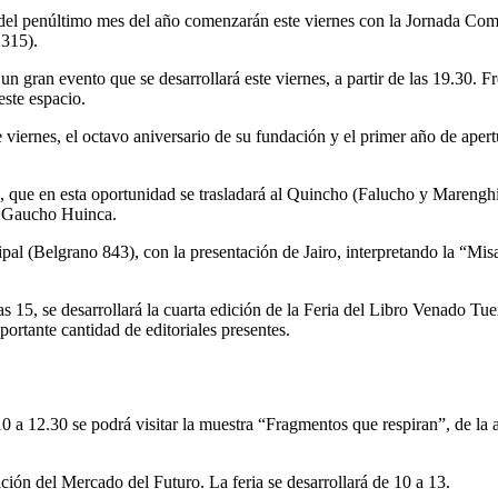
na del penúltimo mes del año comenzarán este viernes con la Jornada C
1315).
gran evento que se desarrollará este viernes, a partir de las 19.30. Fre
este espacio.
viernes, el octavo aniversario de su fundación y el primer año de apert
, que en esta oportunidad se trasladará al Quincho (Falucho y Marenghin
l Gaucho Huinca.
pal (Belgrano 843), con la presentación de Jairo, interpretando la “Mis
a las 15, se desarrollará la cuarta edición de la Feria del Libro Venad
mportante cantidad de editoriales presentes.
a 12.30 se podrá visitar la muestra “Fragmentos que respiran”, de la a
ción del Mercado del Futuro. La feria se desarrollará de 10 a 13.