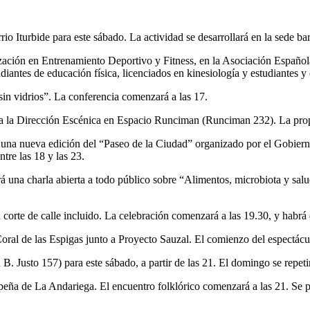
rio Iturbide para este sábado. La actividad se desarrollará en la sede bar
lización en Entrenamiento Deportivo y Fitness, en la Asociación Español
iantes de educación física, licenciados en kinesiología y estudiantes y
 sin vidrios”. La conferencia comenzará a las 17.
ón a la Dirección Escénica en Espacio Runciman (Runciman 232). La pro
 una nueva edición del “Paseo de la Ciudad” organizado por el Gobierno
tre las 18 y las 23.
á una charla abierta a todo público sobre “Alimentos, microbiota y sal
 corte de calle incluido. La celebración comenzará a las 19.30, y habrá 
al de las Espigas junto a Proyecto Sauzal. El comienzo del espectáculo
. Justo 157) para este sábado, a partir de las 21. El domingo se repetir
 peña de La Andariega. El encuentro folklórico comenzará a las 21. S