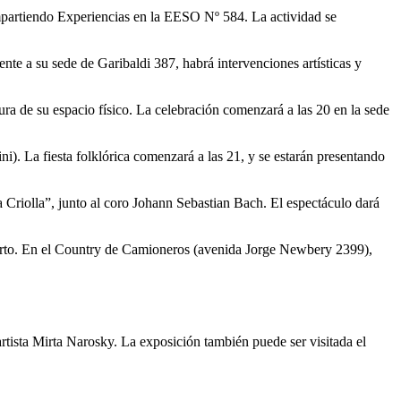
ompartiendo Experiencias en la EESO Nº 584. La actividad se
nte a su sede de Garibaldi 387, habrá intervenciones artísticas y
ura de su espacio físico. La celebración comenzará a las 20 en la sede
i). La fiesta folklórica comenzará a las 21, y se estarán presentando
a Criolla”, junto al coro Johann Sebastian Bach. El espectáculo dará
o Tuerto. En el Country de Camioneros (avenida Jorge Newbery 2399),
rtista Mirta Narosky. La exposición también puede ser visitada el