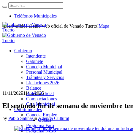
Teléfonos Municipales
¡Bienvenidos al sitio web oficial de Venado Tuerto!
Mapa
Gobierno
Intendente
Gabinete
Concejo Municipal
Personal Municipal
Trámites y Servicios
Licitaciones 2026
Balance
11/11/2025
11/11/2025
Boletín Oficial
Compactaciones
Caja Municipal
El segundo fin de semana de noviembre ten
Oportunidades
Conecta Empleo
by
Pablo Salinas
in
Agenda Cultural
Cursos
Programa Faro
Programa Nexo