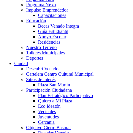
Programa Nexo
Impulso Emprendedor
Capacitaciones
Educación
Becas Venado Integra
Guía Estudiantil
Apoyo Escolar
Residencias
Nuestro Terreno
Talleres Municipales
Deportes
Ciudad
Descubrí Venado
Cartelera Centro Cultural Municipal
Sitios de interés
Plaza San Martín
Participación Ciudadana
Plan Estratégico Participativo
Quiero a Mi Plaza
Eco Ideatón
Vecinales
Juventudes
Cercania
Objetivo Cierre Basural
Reciclar Venado