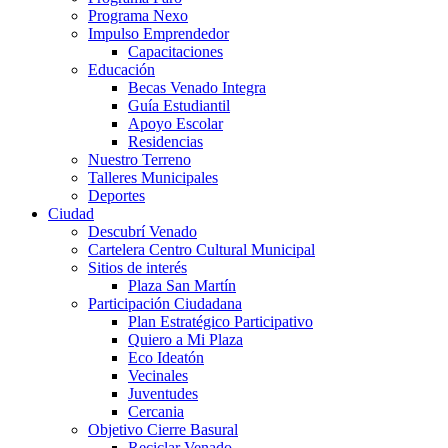
Programa Nexo
Impulso Emprendedor
Capacitaciones
Educación
Becas Venado Integra
Guía Estudiantil
Apoyo Escolar
Residencias
Nuestro Terreno
Talleres Municipales
Deportes
Ciudad
Descubrí Venado
Cartelera Centro Cultural Municipal
Sitios de interés
Plaza San Martín
Participación Ciudadana
Plan Estratégico Participativo
Quiero a Mi Plaza
Eco Ideatón
Vecinales
Juventudes
Cercania
Objetivo Cierre Basural
Reciclar Venado