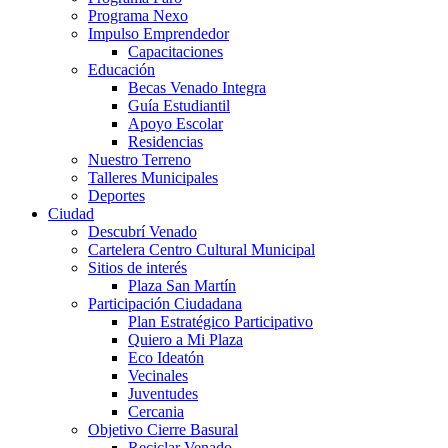
Programa Nexo
Impulso Emprendedor
Capacitaciones
Educación
Becas Venado Integra
Guía Estudiantil
Apoyo Escolar
Residencias
Nuestro Terreno
Talleres Municipales
Deportes
Ciudad
Descubrí Venado
Cartelera Centro Cultural Municipal
Sitios de interés
Plaza San Martín
Participación Ciudadana
Plan Estratégico Participativo
Quiero a Mi Plaza
Eco Ideatón
Vecinales
Juventudes
Cercania
Objetivo Cierre Basural
Reciclar Venado